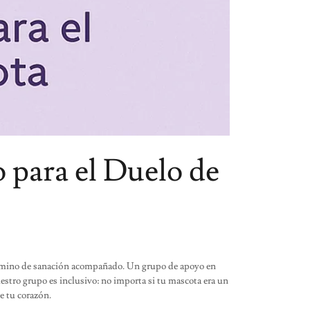
 para el Duelo de
 camino de sanación acompañado. Un grupo de apoyo en
uestro grupo es inclusivo: no importa si tu mascota era un
de tu corazón.