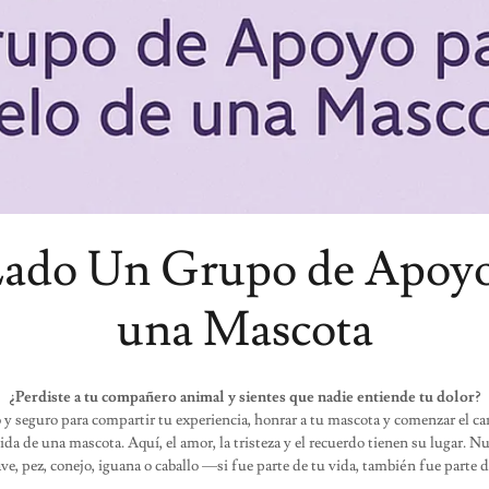
Lado Un Grupo de Apoyo
una Mascota
¿Perdiste a tu compañero animal y sientes que nadie entiende tu dolor?
o y seguro para compartir tu experiencia, honrar a tu mascota y comenzar el
ida de una mascota. Aquí, el amor, la tristeza y el recuerdo tienen su lugar. N
ave, pez, conejo, iguana o caballo —si fue parte de tu vida, también fue parte 