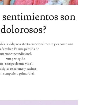
 sentimientos son
 dolorosos?
bia la vida, nos afecta emocionalmente y es como una
a familiar. Es una pérdida de
▪un amor incondicional.
▪un protegido
un “testigo de una vida”.
ltiples relaciones y rutinas.
Un compañero primordial.