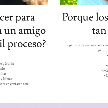
cer para
Porque los
 a un amigo
tan
il proceso?
La pérdida de una mascota cam
pérdid
 o pérdida
▪
uelo
▪ Mú
iliar
▪ 
 y Metas
Ponte en contacto con