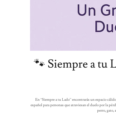
🐾 Siempre a tu 
En “Siempre a tu Lado” encontrarás un espacio cálid
español para personas que atraviesan el duelo por la pérd
perro, gato, 