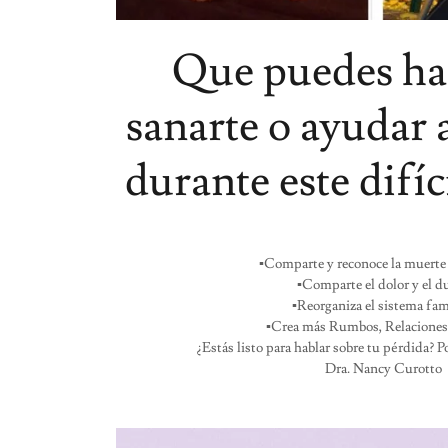
Que puedes ha
sanarte o ayudar
durante este difíc
▪
Comparte y reconoce la muerte
▪Comparte el dolor y el d
▪Reorganiza el sistema fam
▪Crea más Rumbos, Relaciones
¿Estás listo para hablar sobre tu pérdida? 
Dra. Nancy Curotto